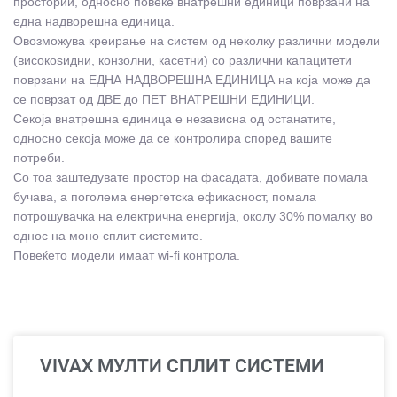
простории, односно повеќе внатрешни единици поврзани на
една надворешна единица.
Овозможува креирање на систем од неколку различни модели
(високоѕидни, конзолни, касетни) со различни капацитети
поврзани на ЕДНА НАДВОРЕШНА ЕДИНИЦА на која може да
се поврзат од ДВЕ до ПЕТ ВНАТРЕШНИ ЕДИНИЦИ.
Секоја внатрешна единица е независна од останатите,
односно секоја може да се контролира според вашите
потреби.
Со тоа заштедувате простор на фасадата, добивате помала
бучава, а поголема енергетска ефикасност, помала
потрошувачка на електрична енергија, околу 30% помалку во
однос на моно сплит системите.
Повеќето модели имаат wi-fi контрола.
VIVAX МУЛТИ СПЛИТ СИСТЕМИ