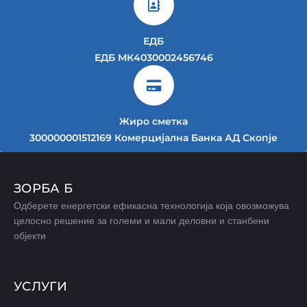
ЕДБ
ЕДБ МК4030002456746
Жиро сметка
300000001512169 Комерцијална Банка АД Скопје
ЗОРБА Б
Одберете енергетски ефикасна технологија која овозможува
целосно решение за големи и мали деловни и станбени
објекти
УСЛУГИ