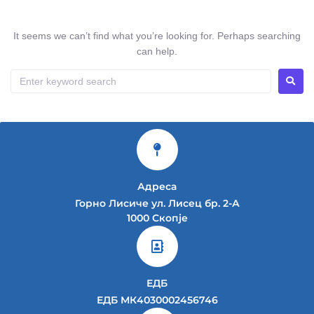
It seems we can’t find what you’re looking for. Perhaps searching
can help.
Адреса
Горно Лисиче ул. Лисец бр. 2-А
1000 Скопје
ЕДБ
ЕДБ МК4030002456746