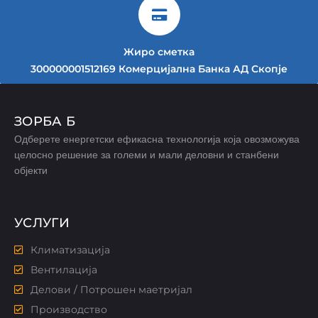
Жиро сметка
300000001512169 Комерцијална Банка АД Скопје
ЗОРБА Б
Одберете енергетски ефикасна технологија која овозможува
целосно решение за големи и мали деловни и станбени
објекти
УСЛУГИ
Климатизација
Вентилација
Делови / Потрошен маетријал
Производство