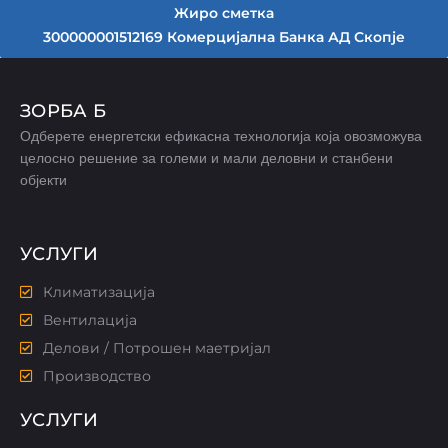
Жиро сметка
300000001512169 Комерцијална Банка АД Скопје
ЗОРБА Б
Одберете енергетски ефикасна технологија која овозможува
целосно решение за големи и мали деловни и станбени
објекти
УСЛУГИ
Климатизација
Вентилација
Делови / Потрошен маетријал
Производство
УСЛУГИ