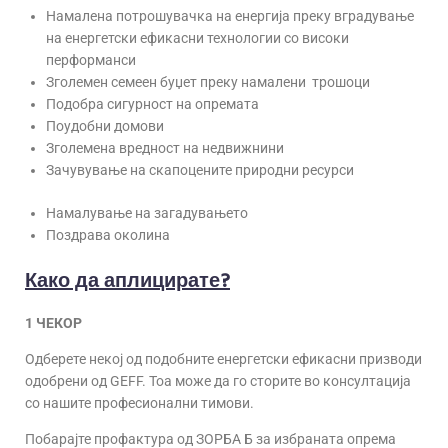
Намалена потрошувачка на енергија преку вградување
на енергетски ефикасни технологии со високи
перформанси
Зголемен семеен буџет преку намалени трошоци
Подобра сигурност на опремата
Поудобни домови
Зголемена вредност на недвижнини
Зачувување на скапоцените природни ресурси
Намалување на загадувањето
Поздрава околина
Како да аплицирате?
1 ЧЕКОР
Одберете некој од подобните енергетски ефикасни призводи
одобрени од GEFF. Тоа може да го сторите во консултација
со нашите професионални тимови.
Побарајте профактура од ЗОРБА Б за избраната опрема