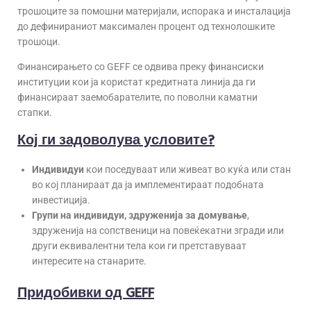
трошоците за помошни материјали, испорака и инсталација
до дефинираниот максимален процент од технолошките
трошоци.
Финансирањето со GEFF се одвива преку финансиски
институции кои ја користат кредитната линија да ги
финансираат заемобарателите, по поволни каматни
стапки.
Кој ги задоволува условите?
Индивидуи
кои поседуваат или живеат во куќа или стан
во кој планираат да ја имплементираат подобната
инвестиција.
Групи на индивидуи, здруженија за домување
,
здруженија на сопственици на повеќекатни згради или
други еквивалентни тела кои ги претставуваат
интересите на станарите.
Придобивки од GEFF