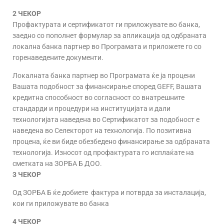
2 ЧЕКОР
Профактурата и сертификатот ги приложувате во банка,
заедно со пополнет формулар за апликација од одбраната
локална банка партнер во Програмата и приложете го со
горенаведените документи.
Локалната банка партнер во Програмата ќе ја процени
Вашата подобност за финансирање според GEFF, Вашата
кредитна способност во согласност со внатрешните
стандарди и процедури на институцијата и дали
технологијата наведена во Сертификатот за подобност е
наведена во Селекторот на технологија. По позитивна
процена, ќе ви биде обезбедено финансирање за одбраната
технологија. Износот од профактурата го исплаќате на
сметката на ЗОРБА Б ДОО.
3 ЧЕКОР
Од ЗОРБА Б ќе добиете фактура и потврда за инсталација,
кои ги приложувате во банка
4 ЧЕКОР