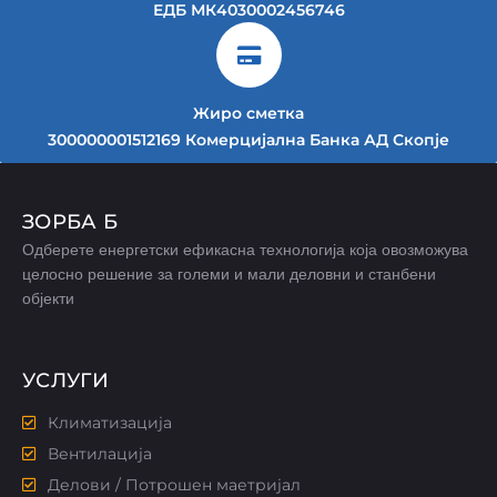
ЕДБ МК4030002456746
Жиро сметка
300000001512169 Комерцијална Банка АД Скопје
ЗОРБА Б
Одберете енергетски ефикасна технологија која овозможува
целосно решение за големи и мали деловни и станбени
објекти
УСЛУГИ
Климатизација
Вентилација
Делови / Потрошен маетријал