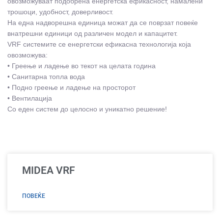
овозможуваат подобрена енергетска ефикасност, намалени
трошоци, удобност, доверливост.
На една надворешна единица можат да се поврзат повеќе
внатрешни единици од различен модел и капацитет.
VRF системите се енергетски ефикасна технологија која
овозможува:
• Греење и ладење во текот на целата година
• Санитарна топла вода
• Подно греење и ладење на просторот
• Вентилација
Со еден систем до целосно и уникатно решение!
MIDEA VRF
ПОВЕЌЕ