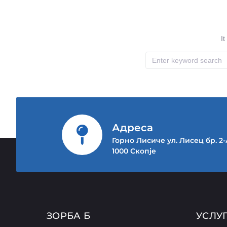
I
Адреса
Горно Лисиче ул. Лисец бр. 2
1000 Скопје
ЗОРБА Б
УСЛУ