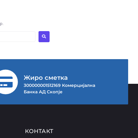
p.
Жиро сметка
300000001512169 Комерцијална
Банка АД Скопје
КОНТАКТ