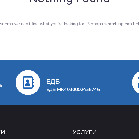
t seems we can’t find what you’re looking for. Perhaps searching can hel
ЕДБ
-А
ЕДБ МК4030002456746
ГИ
УСЛУГИ