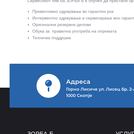
Сервисниот тим на ЗОРБА Б е обучен да пристапи брз
Превентивно одржување во гарантен рок
Интервентно одржување и сервисирање вон гарант
Оригинални резервни делови
Обука за правилна употреба на опремата
Техничка поддршка
Адреса
Горно Лисиче ул. Лисец бр. 2
1000 Скопје
ЗОРБА Б
УСЛУ