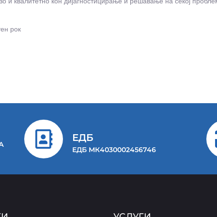
о и квалитетно кон дијагностицирање и решавање на секој пробле
ен рок
ЕДБ
-А
ЕДБ МК4030002456746
ГИ
УСЛУГИ