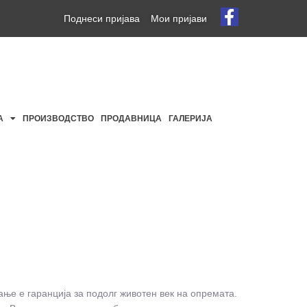
Поднеси пријава
Мои пријави
А
ПРОИЗВОДСТВО
ПРОДАВНИЦА
ГАЛЕРИЈА
ње е гаранција за подолг животен век на опремата.