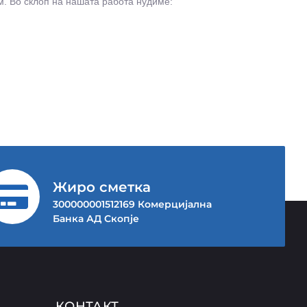
м. Во склоп на нашата работа нудиме:
Жиро сметка
300000001512169 Комерцијална
Банка АД Скопје
КОНТАКТ