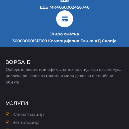
ЕДБ
ЕДБ МК4030002456746
Жиро сметка
300000001512169 Комерцијална Банка АД Скопје
ЗОРБА Б
Одберете енергетски ефикасна технологија која овозможува
целосно решение за големи и мали деловни и станбени
објекти
УСЛУГИ
Климатизација
Вентилација