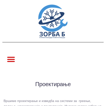
Проектирање
Вршиме проектирање и изведба на системи за греење,
ладење, климатизација и вентилација. Нудиме голем избор на