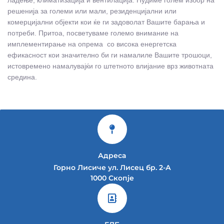
решенија за големи или мали, резиденцијални или
комерцијални објекти кои ќе ги задоволат Вашите барања и
потреби. Притоа, посветуваме големо внимание на
имплементирање на опрема со висока енергетска
ефикасност кои значително би ги намалиле Вашите трошоци,
истовремено намалувајќи го штетното влијание врз животната
средина.
Адреса
Горно Лисиче ул. Лисец бр. 2-А
1000 Скопје